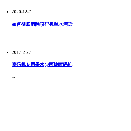
2020-12-7
如何彻底清除喷码机墨水污染
...
新闻动态
在线留言
2017-2-27
2014
喷码机专用墨水@西捷喷码机
ADD
：陕西省西安市高新区锦业路
36
号
...