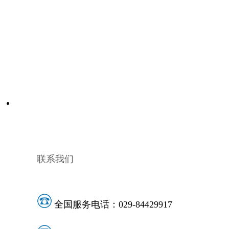
联系我们
全国服务电话：029-84429917