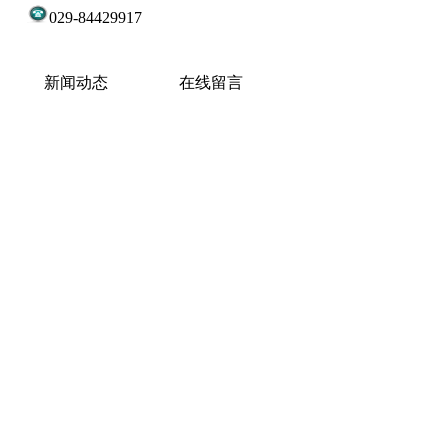
90
029-84429917
新闻动态
在线留言