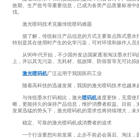
效期、生产批号等重要信息，已成为各类产品质量标准中
伐。
激光喷码技术克服传统喷码难题
据了解，传统标注产品信息的方式主要靠点阵式墨水打
特别是其在使用时产生的化学污染，可对环境和操作人员
新闻动态
在线留言
从90年代开始，不少国外发达国家逐渐淘汰墨水打码的
上，并以其无污染、无耗材、低故障、防假冒等无可比拟
2014
激光喷码机
广泛运用于我国医药工业
ADD
：陕西省西安市高新区锦业路
36
号
随着高科技的迅速发展，我国的激光喷码技术也越来越
与传统墨水打码相比，激光
喷码机
速度更快，无需使
晰，更能持久的保持产品信息，维护消费者权益。目前，
发展迅猛的势头下，激光喷码机的需求也将持续增大，未
稳定、可靠的激光喷码机成消费者的追求
一个行业要想向前发展，止步不前必会落后、淘汰，因