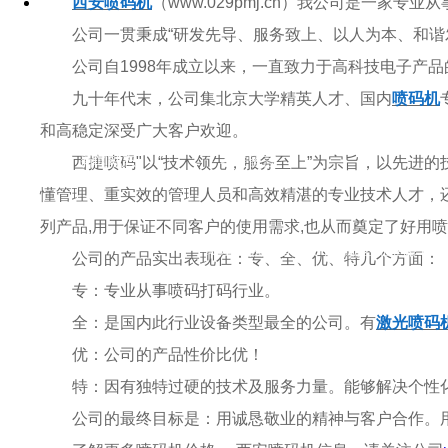
西安喷码机
（www.029pmj.cn）我公司是一家
公司一贯秉成“研发先导、服务致上、以人为本、和谐
公司自1998年成立以来，一直致力于高科技电子产
九十年代末，公司集北京大学精英人才、国内
喷码机
和高稳定深受广大客户欢迎。
西捷喷码"以“技术领先，服务至上”为宗旨，以先进
新闻动态
在线留言
懂管理、重实效的管理人员和高效精湛的专业技术人才，还
2014
列产品,用于保证不同客户的使用需求,也从而奠定了好用
ADD
：陕西省西安市高新区锦业路
36
号
公司的产品实出表现在：专、全、优、特几个方面：
专：专业从事喷码打码行业。
全：是国内此行业设备类型最全的公司。有
激光喷码
优：公司的产品性价比优！
特：因有独特过硬的技术及服务力量。能够解决个性
公司的最终目标是：用诚恳敬业的精神与客户合作。