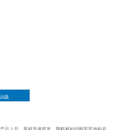
见问题
产品上后，基材迅速挥发，颜料被粘结料牢牢地粘在