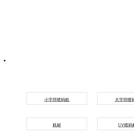
小字符喷码机
大字符喷
耗材
UV喷码