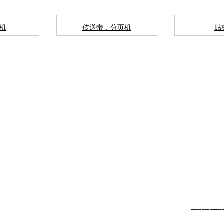
机
传送带，分页机
贴
2014-2034
版权所有：西安德仕机电设备有限公司
锦业路
36
号
TEL
：
029-84429917 E-mail
：
997573692@qq.com
备案号：