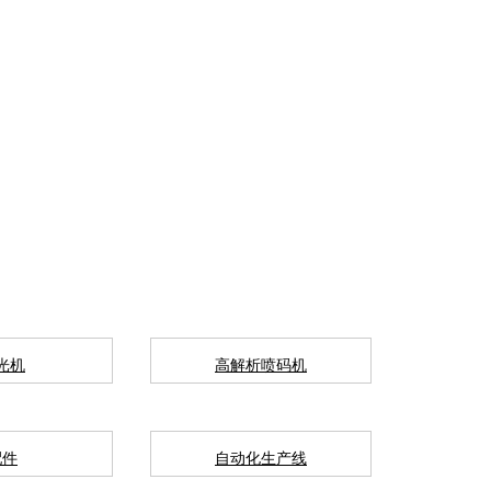
光机
高解析喷码机
配件
自动化生产线