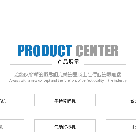
产品展示
码机
手持喷码机
激
机
气动打标机