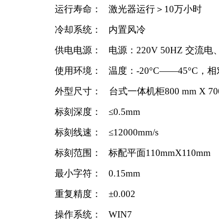
运行寿命：
激光器运行＞
10
万小时
冷却系统：
内置风冷
供电电源：
电源：
220V 50HZ
交流电
使用环境：
温度：
-20
°
C
——
45
°
C
，相
外型尺寸：
台式一体机柜
800 mm X 7
标刻深度：
≤
0.5mm
标刻线速：
≤
12000mm/s
标刻范围：
标配平面
110mmX110mm
最小字符：
0.15mm
重复精度：
±
0.002
操作系统：
WIN7