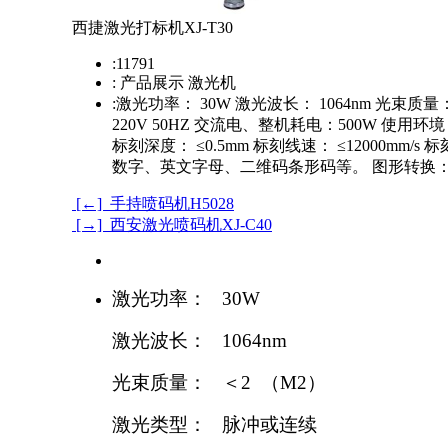
西捷激光打标机XJ-T30
:
11791
:
产品展示 激光机
:
激光功率： 30W 激光波长： 1064nm 光束
220V 50HZ 交流电、整机耗电：500W 使用环境：
标刻深度： ≤0.5mm 标刻线速： ≤12000mm/s
数字、英文字母、二维码条形码等。 图形转换：： 软
[←] 手持喷码机H5028
[→] 西安激光喷码机XJ-C40
激光功率：
30W
激光波长：
1064nm
光束质量：
＜
2
（
M2
）
激光类型：
脉冲或连续