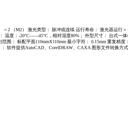
质量： ＜2 （M2） 激光类型： 脉冲或连续 运行寿命： 激光器运行
 温度：-20°C——45°C，相对湿度80%； 外型尺寸： 台式一体机柜800
 标刻范围： 标配平面110mmX110mm 最小字符： 0.15mm 重复精
件提供AutoCAD、CorelDRAW、CAXA 图形文件转换方