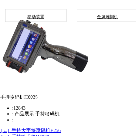
移动装置
金属雕刻机
手持喷码机H6028
新闻动态
在线留言
:
12843
:
产品展示 手持喷码机
2014
:
ADD
：陕西省西安市高新区锦业路
36
号
[←] 手持大字符喷码机E256