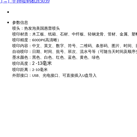
[→] 手持喷码机H5039
参数信息
喷头：热发泡美国惠普喷头
喷印材质：木工板、纸箱、石材、中纤板、轻钢龙骨、管材、金属、塑
喷印精度：
高清晰）
600DPI(
喷印内容：中文、英文、数字、符号、二维码、条形码、图片、时间、
自动喷印：日期、时间、批号、班次、流水号等（可随当天时间及顺序
墨水颜色：黑色、白色、红色、蓝色、黄色、绿色
毫米
喷印高度：
2 -13
喷印距离：
毫米
2-10
外部接口：
、光电接口、可直接插入
盘导入
USB
U