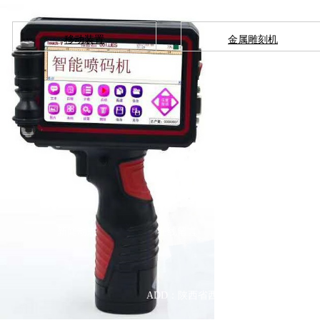
移动装置
金属雕刻机
新闻动态
在线留言
2014
ADD
：陕西省西安市高新区锦业路
36
号