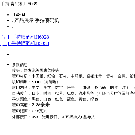
手持喷码机H5039
:
14804
:
产品展示 手持喷码机
:
[←] 手持喷码机H6028
[→] 手持喷码机H5058
参数信息
喷头：热发泡美国惠普喷头
喷印材质：木工板、纸箱、石材、中纤板、轻钢龙骨、管材、金属、塑
喷印精度：
高清晰）
600DPI(
喷印内容：中文、英文、数字、符号、二维码、条形码、图片、时间、
自动喷印：日期、时间、批号、班次、流水号等（可随当天时间及顺序
墨水颜色：黑色、白色、红色、蓝色、黄色、绿色
毫米
喷印高度：
2-26
喷印距离：
毫米
2-10
外部接口：
、光电接口、可直接插入
盘导入
USB
U